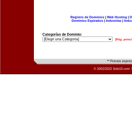
Registro de Dominios
|
Web Hosting
|
D
Dominios Expirados
|
Industrias
|
Indu
Categorías de Dominio:
[Pág. princi
** Precios expre
© 2002/2022 Solo10.com