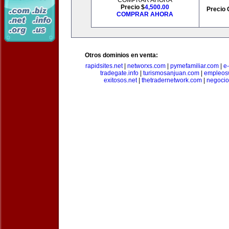
COMPRAR AHORA
Precio $
4,500.00
Precio 
COMPRAR AHORA
Otros dominios en venta:
rapidsites.net
|
networxs.com
|
pymefamiliar.com
|
e
tradegate.info
|
turismosanjuan.com
|
empleos
exitosos.net
|
thetradernetwork.com
|
negocio