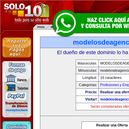
modelosdeagenc
El dueño de este dominio lo ha
Mayusculas:
MODELOSDEAGE
Minusculas:
modelosdeagenci
Longitud:
16 caracteres
Categorias:
Profesiones y Em
Precio:
Realizar una ofer
Visitar!
modelosdeagenc
Serán consideradas ofer
Realizar una Oferta