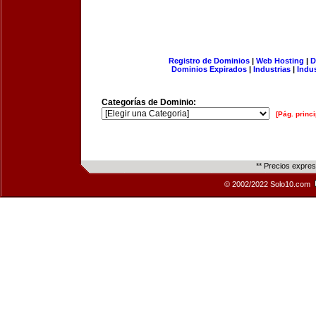
Registro de Dominios
|
Web Hosting
|
D
Dominios Expirados
|
Industrias
|
Indu
Categorías de Dominio:
[Pág. princi
** Precios expre
© 2002/2022 Solo10.com