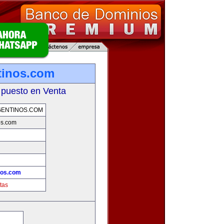
tinos.com
 puesto en Venta
GENTINOS.COM
os.com
nos.com
tas