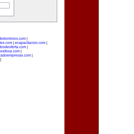
odedominios.com
|
des.com
|
ecapacitacion.com
|
tosdeoferta.com
|
aexitosa.com
|
cadoempresas.com
|
|