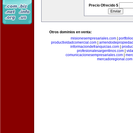
Precio Ofrecido $
Otros dominios en venta:
misionesempresariales.com
|
portfoli
productividadcomercial.com
|
arriendodepropieda
informaciondefranquicias.com
|
produc
profesionalesargentinos.com
|
vid
comunicacionesempresariales.com
|
mer
mercadoregional.com