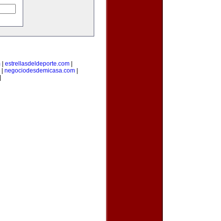
m
|
estrellasdeldeporte.com
|
|
negociodesdemicasa.com
|
|