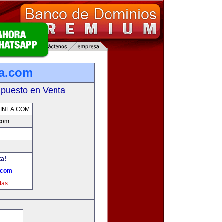
ea.com
 puesto en Venta
INEA.COM
.com
ta!
a.com
tas