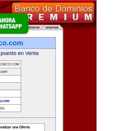
ico.com
 puesto en Venta
EGICO.COM
o.com
co.com
tas
ealizar una Oferta