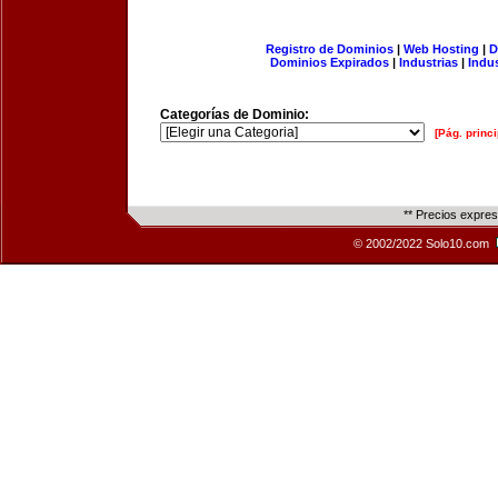
Registro de Dominios
|
Web Hosting
|
D
Dominios Expirados
|
Industrias
|
Indu
Categorías de Dominio:
[Pág. princi
** Precios expre
© 2002/2022 Solo10.com